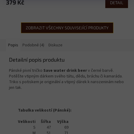
379 Kč
DETAIL
ZOBRAZIT VŠECHNY SOUVISEJÍCÍ PRODUKTY
Popis
Podobné (4)
Diskuze
Detailní popis produktu
Pánské pivní tričko
Save water drink beer
v černé barvě.
Potěšte vtipným dárkem svého tátu, dědu, bráchu či kamaráda.
Triko s potiskem je originální a vtipný dárek k narozeninám nebo
jen tak.
Tabulka velikostí (Pánské):
Velikosti
Šířka
Výška
S
47
69
M
51
71