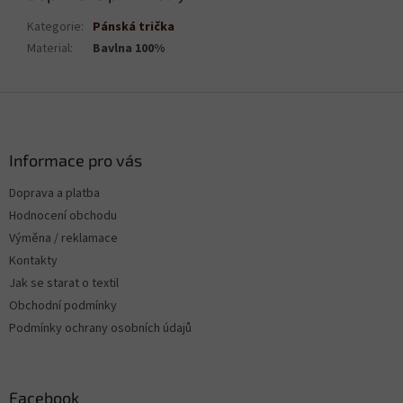
Kategorie
:
Pánská trička
Material
:
Bavlna 100%
Z
á
p
a
Informace pro vás
t
Doprava a platba
í
Hodnocení obchodu
Výměna / reklamace
Kontakty
Jak se starat o textil
Obchodní podmínky
Podmínky ochrany osobních údajů
Facebook