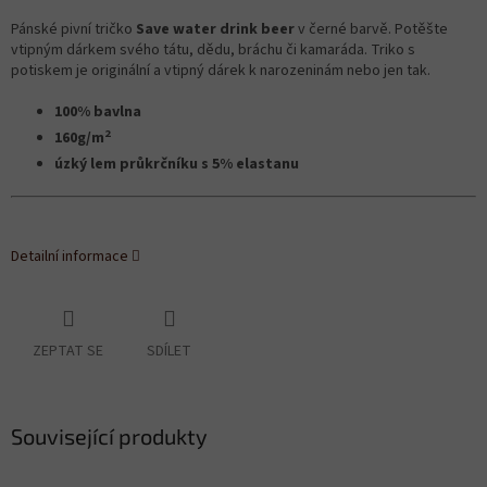
Pánské pivní tričko
Save water drink beer
v černé barvě. Potěšte
vtipným dárkem svého tátu, dědu, bráchu či kamaráda. Triko s
potiskem je originální a vtipný dárek k narozeninám nebo jen tak.
100% bavlna
2
160g/m
úzký lem průkrčníku s 5% elastanu
Detailní informace
ZEPTAT SE
SDÍLET
Související produkty