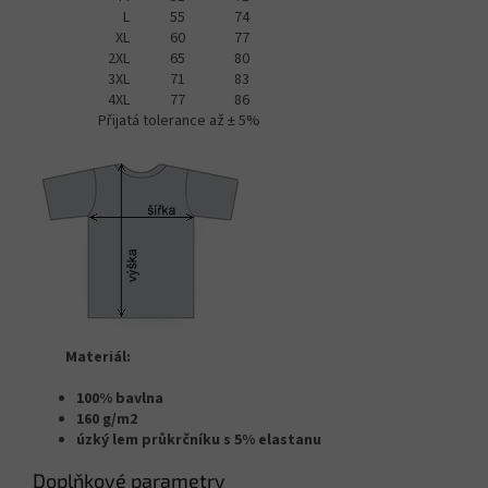
L
55
74
XL
60
77
2XL
65
80
3XL
71
83
4XL
77
86
Přijatá tolerance až ± 5%
Materiál:
100% bavlna
160 g/m2
úzký lem průkrčníku s 5% elastanu
Doplňkové parametry