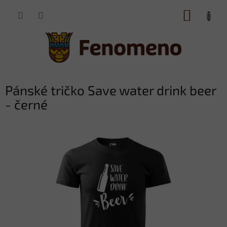
Přejít
NÁKUP
na
obsah
KOŠÍK
Pánské tričko Save water drink beer
- černé