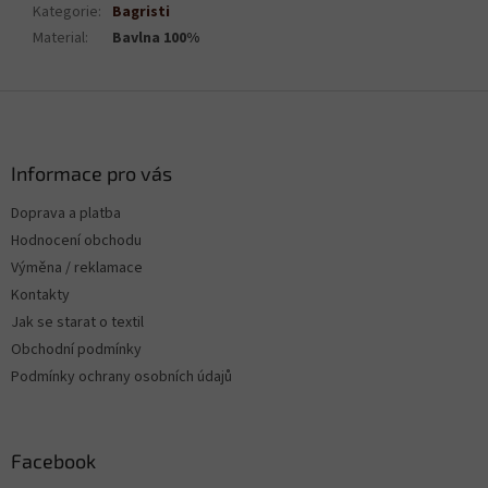
Kategorie
:
Bagristi
Material
:
Bavlna 100%
Z
á
p
a
Informace pro vás
t
Doprava a platba
í
Hodnocení obchodu
Výměna / reklamace
Kontakty
Jak se starat o textil
Obchodní podmínky
Podmínky ochrany osobních údajů
Facebook