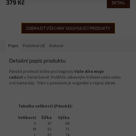
379 Kč
DETAIL
ZOBRAZIT VŠECHNY SOUVISEJÍCÍ PRODUKTY
Popis
Podobné (4)
Diskuze
Detailní popis produktu
Pánské profesní tričko pro bagristy
Vaše díra moje
radost
v černé barvě. Potěšte zábavným tričkem sebe nebo
své kamarády. Triko s potiskem je originální a vtipný dárek.
Tabulka velikostí (Pánské):
Velikosti
Šířka
Výška
S
47
69
M
51
71
L
55
74