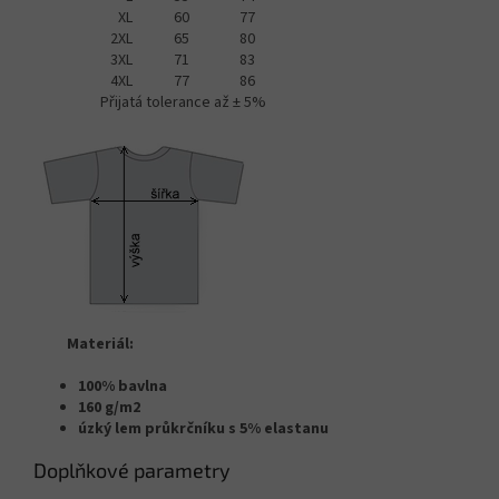
XL
60
77
2XL
65
80
3XL
71
83
4XL
77
86
Přijatá tolerance až ± 5%
Materiál:
100% bavlna
160 g/m2
úzký lem průkrčníku s 5% elastanu
Doplňkové parametry