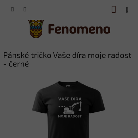
Přejít
NÁKUP
na
obsah
KOŠÍK
Pánské tričko Vaše díra moje radost
- černé