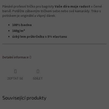
Pánské profesní tričko pro bagristy
Vaše díra moje radost
v černé
barvě. Potěšte zábavným tričkem sebe nebo své kamarády. Triko s
potiskem je originální a vtipný dárek.
100% bavlna
2
160g/m
úzký lem průkrčníku s 5% elastanu
Detailní informace
ZEPTAT SE
SDÍLET
Související produkty