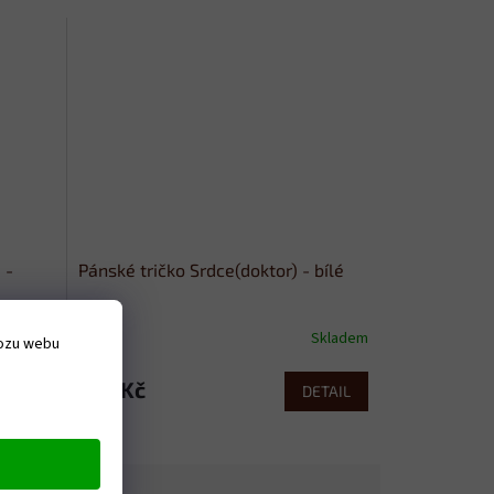
 -
Pánské tričko Srdce(doktor) - bílé
Skladem
Skladem
vozu webu
379 Kč
ETAIL
DETAIL