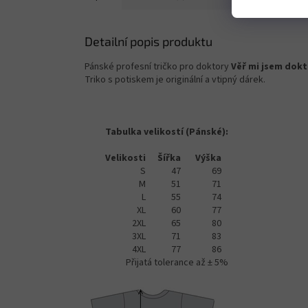
Detailní popis produktu
Pánské profesní tričko pro doktory
Věř mi jsem dok
Triko s potiskem je originální a vtipný dárek.
Tabulka velikostí (Pánské):
Velikosti
Šířka
Výška
S
47
69
M
51
71
L
55
74
XL
60
77
2XL
65
80
3XL
71
83
4XL
77
86
Přijatá tolerance až ± 5%