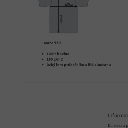
Materiál:
100% bavlna
160 g/m2
úzký lem průkrčníku s 5% elastanu
Z
á
p
a
t
Informac
í
Doprava a p