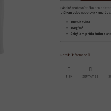
Pánské profesní tričko pro dokto
tričkem sebe nebo své kamarády. T
100% bavlna
2
160g/m
úzký lem průkrčníku s 5%
Detailní informace
TISK
ZEPTAT SE
S