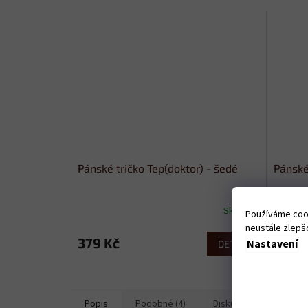
Pánské tričko Tep(doktor) - šedé
Pánské
Skladem
Používáme cook
neustále zlepšo
379 Kč
379 
Nastavení
DETAIL
Popis
Podobné (4)
Diskuze