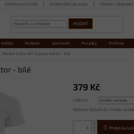
DOPRAVA A PLATBA
HODNOCENÍ OBCHODU
VÝMĚNA / REKLAMA
HLEDAT
Hobby
Rodinná
Sportovní
Pro páry
Profese
Pánské tričko Věř mi jsem doktor - bílé
or - bílé
379 Kč
Měrná
Velikost
cena:
Můžeme doručit do:
Zvolte varian
Přidat do koš