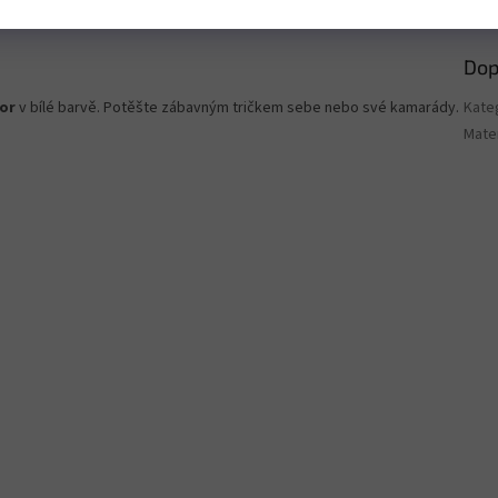
Dop
tor
v bílé barvě. Potěšte zábavným tričkem sebe nebo své kamarády.
Kate
Mater