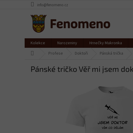
Přejít
info@fenomeno.cz
na
obsah
Kolekce
Narozeniny
Hrnečky Makronka
Domů
Profese
Doktoři
Pánská trička
Pánské tričko Věř mi jsem dokt