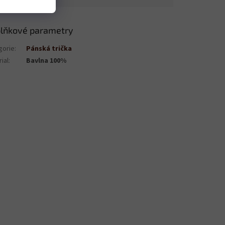
lňkové parametry
gorie
:
Pánská trička
ial
:
Bavlna 100%