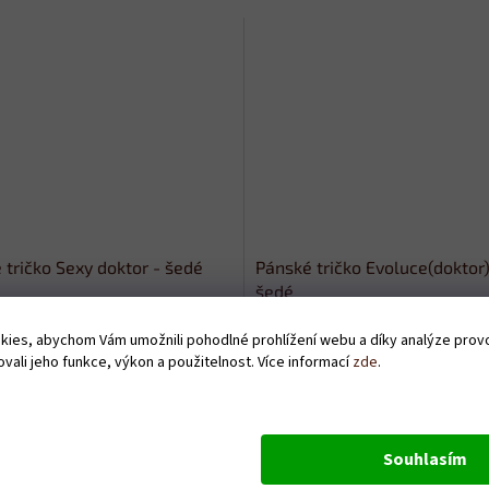
 tričko Sexy doktor - šedé
Pánské tričko Evoluce(doktor)
šedé
Skladem
ies, abychom Vám umožnili pohodlné prohlížení webu a díky analýze pro
vali jeho funkce, výkon a použitelnost. Více informací
zde
.
Kč
379 Kč
DETAIL
D
Souhlasím