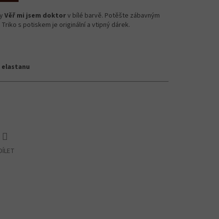
ry
Věř mi jsem doktor
v bílé barvě. Potěšte zábavným
riko s potiskem je originální a vtipný dárek.
 elastanu
DÍLET