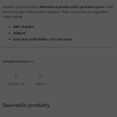
Pánské rybářské tričko
Víkendová předpověď rybaření a pivo
v bílé
barvě. Darujte tričko svému rybářovi. Triko s potiskem je originální a
vtipný dárek.
100% bavlna
2
160g/m
úzký lem průkrčníku s 5% elastanu
Detailní informace
ZEPTAT SE
SDÍLET
Související produkty