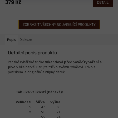
379 Kč
DETAIL
ZOBRAZIT VŠECHNY SOUVISEJÍCÍ PRODUKTY
Popis
Diskuze
Detailní popis produktu
Pánské rybářské tričko
Víkendová předpověď rybaření a
pivo
v bílé barvě. Darujte tričko svému rybářovi. Triko s
potiskem je originální a vtipný dárek.
Tabulka velikostí (Pánské):
Velikosti
Šířka
Výška
S
47
69
M
51
71
L
55
74