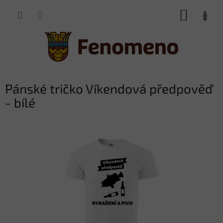
Přejít
NÁKUP
na
obsah
KOŠÍK
Pánské tričko Víkendová předpověď
- bílé