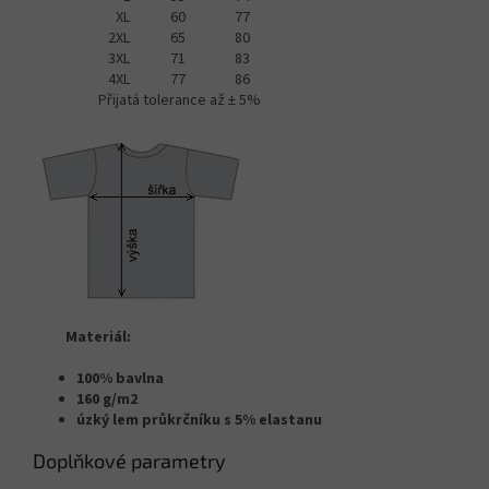
XL
60
77
2XL
65
80
3XL
71
83
4XL
77
86
Přijatá tolerance až ± 5%
Materiál:
100% bavlna
160 g/m2
úzký lem průkrčníku s 5% elastanu
Doplňkové parametry