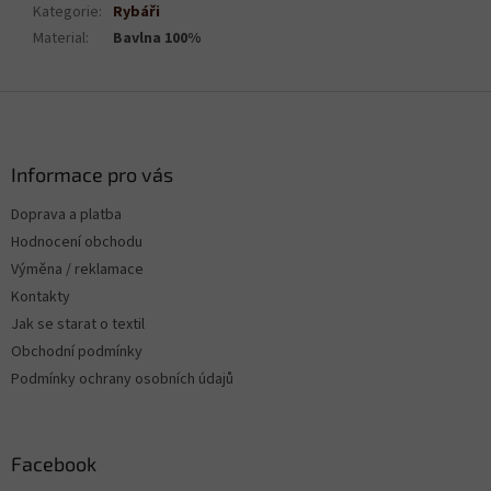
Kategorie
:
Rybáři
Material
:
Bavlna 100%
Z
á
p
a
Informace pro vás
t
Doprava a platba
í
Hodnocení obchodu
Výměna / reklamace
Kontakty
Jak se starat o textil
Obchodní podmínky
Podmínky ochrany osobních údajů
Facebook