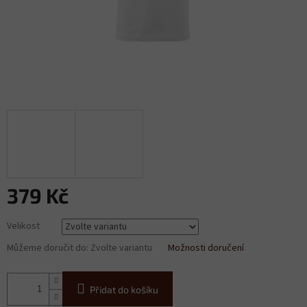
379 Kč
Měrná
Velikost
cena:
Můžeme doručit do:
Zvolte variantu
Možnosti doručení
Přidat do košíku