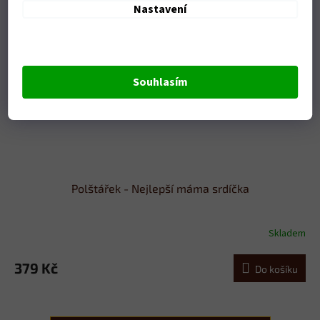
Nastavení
Souhlasím
Polštářek - Nejlepší máma srdíčka
Skladem
379 Kč
Do košíku