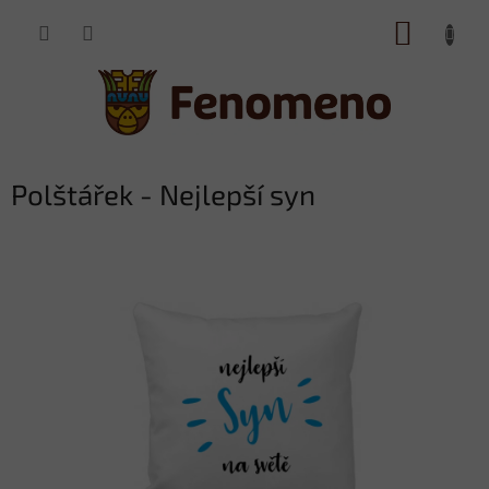
Přejít
NÁKUP
na
obsah
KOŠÍK
Polštářek - Nejlepší syn