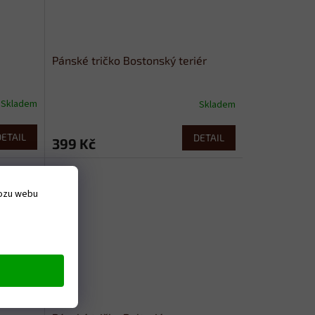
Pánské tričko Bostonský teriér
Skladem
Skladem
DETAIL
DETAIL
399 Kč
vozu webu