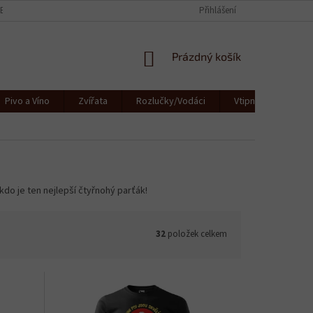
CE
KONTAKTY
JAK SE STARAT O TEXTIL
Přihlášení
OBCHODNÍ PODMÍNKY
NÁKUPNÍ
Prázdný košík
KOŠÍK
Pivo a Víno
Zvířata
Rozlučky/Vodáci
Vtipná a originální
kdo je ten nejlepší čtyřnohý parťák!
32
položek celkem