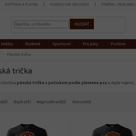
DOPRAVA A PLATBA
HODNOCENÍ OBCHODU
VÝMĚNA / REKLAMA
HLEDAT
Hobby
Rodinná
Sportovní
Pro páry
Profese
Pánská trička
ká trička
 všechna
pánská
trička s potiskem podle plemene psa
a dejte najevo, 
nější
Nejdražší
Nejprodávanější
Abecedně