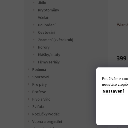
Jídlo
Kryptoměny
Včelaři
Pánsk
Houbaření
Cestování
Znamení (zvěrokruh)
Horory
Hlášky/citáty
399
Filmy/seriály
Rodinná
Sportovní
Používáme cook
neustále zlepšo
Pro páry
Nastavení
Profese
Pivo a Víno
Zvířata
Rozlučky/Vodáci
Vtipná a originální