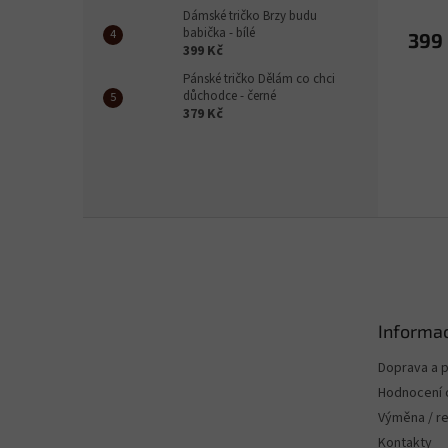
Dámské tričko Brzy budu
babička - bílé
399
399 Kč
Pánské tričko Dělám co chci
důchodce - černé
379 Kč
Z
á
p
a
t
Informac
í
Doprava a p
Hodnocení
Výměna / r
Kontakty