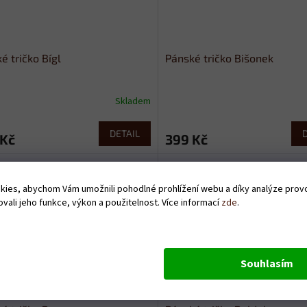
é tričko Bígl
Pánské tričko Bišonek
Skladem
DETAIL
 Kč
399 Kč
ies, abychom Vám umožnili pohodlné prohlížení webu a díky analýze pro
vali jeho funkce, výkon a použitelnost. Více informací
zde
.
Souhlasím