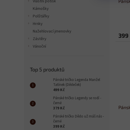
Pánsk
Vlastní potisk
Kámošky
Polštářky
Hrnky
Nažehlovací jmenovky
399
Zástěry
Vánoční
Top 5 produktů
Pánské tričko Legenda Manžel
Tatínek (Dědeček)
499 Kč
Pánské tričko Legendy se rodí -
černé
Pánsk
379 Kč
Pánské tričko Dědo už máš nás -
černé
399 Kč