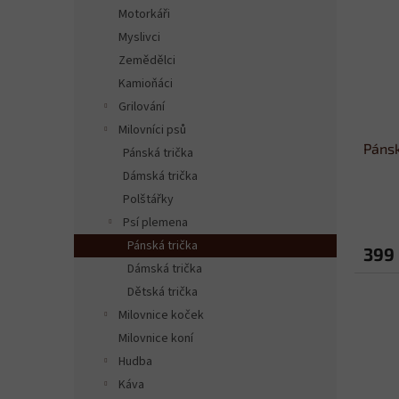
n
i
r
Motorkáři
e
s
o
Myslivci
l
p
d
Zemědělci
r
u
Kamioňáci
o
k
Grilování
d
t
Milovníci psů
u
ů
Pánsk
k
Pánská trička
t
Dámská trička
ů
Polštářky
Psí plemena
Pánská trička
399
Dámská trička
Dětská trička
Milovnice koček
Milovnice koní
Hudba
Káva