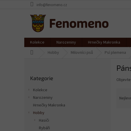
Přejít
info@fenomeno.cz
na
obsah
Kolekce
Narozeniny
Hrnečky Makronka
Domů
Hobby
Milovníci psů
Psí plemena
P
Páns
o
Přeskočit
s
Kategorie
kategorie
Objevte
t
r
Kolekce
Ř
a
a
Narozeniny
Nejlev
n
z
Hrnečky Makronka
n
e
í
Hobby
V
n
p
Hasiči
ý
í
a
Rybáři
p
p