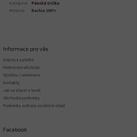
Kategorie
:
Pánská trička
Material
:
Bavlna 100%
Z
á
p
a
Informace pro vás
t
Doprava a platba
í
Hodnocení obchodu
Výměna / reklamace
Kontakty
Jak se starat o textil
Obchodní podmínky
Podmínky ochrany osobních údajů
Facebook