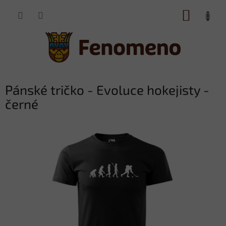
Přejít
NÁKUP
na
obsah
KOŠÍK
Pánské tričko - Evoluce hokejisty -
černé