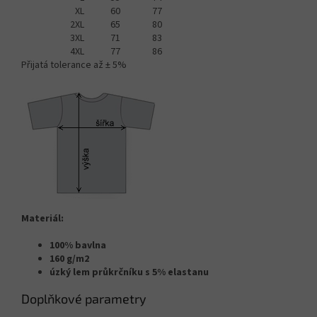
XL
60
77
2XL
65
80
3XL
71
83
4XL
77
86
Přijatá tolerance až ± 5%
Materiál:
100% bavlna
160 g/m2
úzký lem průkrčníku s 5% elastanu
Doplňkové parametry