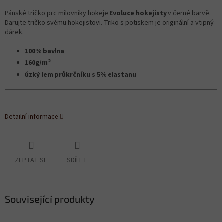
Pánské tričko pro milovníky hokeje
Evoluce hokejisty
v černé barvě.
Darujte tričko svému hokejistovi. Triko s potiskem je originální a vtipný
dárek.
100% bavlna
2
160g/m
úzký lem průkrčníku s 5% elastanu
Detailní informace
ZEPTAT SE
SDÍLET
Související produkty