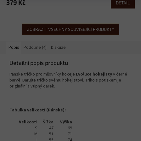
379 Kč
DETAIL
ZOBRAZIT VŠECHNY SOUVISEJÍCÍ PRODUKTY
Popis
Podobné (4)
Diskuze
Detailní popis produktu
Pánské tričko pro milovníky hokeje
Evoluce hokejisty
v černé
barvě. Darujte tričko svému hokejistovi. Triko s potiskem je
originální a vtipný dárek.
Tabulka velikostí (Pánské):
Velikosti
Šířka
Výška
S
47
69
M
51
71
L
55
74