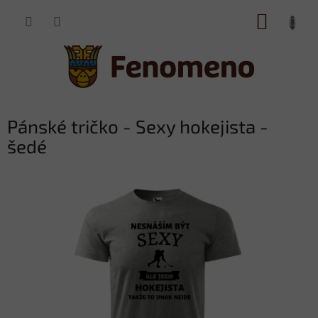
Přejít
NÁKUP
na
obsah
KOŠÍK
Pánské tričko - Sexy hokejista -
šedé