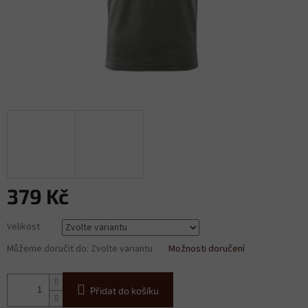
379 Kč
Měrná
Velikost
cena:
Můžeme doručit do:
Zvolte variantu
Možnosti doručení
Přidat do košíku