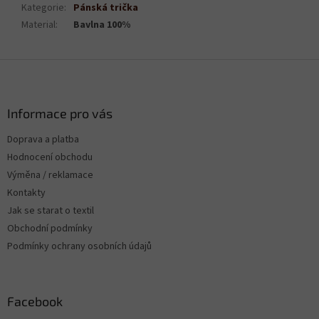
Kategorie
:
Pánská trička
Material
:
Bavlna 100%
Z
á
p
a
Informace pro vás
t
Doprava a platba
í
Hodnocení obchodu
Výměna / reklamace
Kontakty
Jak se starat o textil
Obchodní podmínky
Podmínky ochrany osobních údajů
Facebook