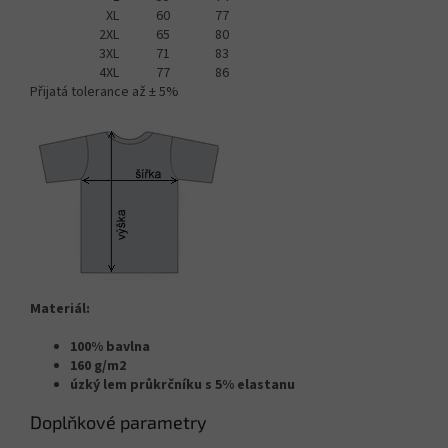
XL
60
77
2XL
65
80
3XL
71
83
4XL
77
86
Přijatá tolerance až ± 5%
Materiál:
100% bavlna
160 g/m2
úzký lem průkrčníku s 5% elastanu
Doplňkové parametry