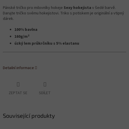
Pánské tričko pro milovníky hokeje
Sexy hokejista
v šedé barvě.
Darujte tričko svému hokejistovi. Triko s potiskem je originální a vtipný
dárek.
100% bavlna
2
160g/m
úzký lem průkrčníku s 5% elastanu
Detailní informace
ZEPTAT SE
SDÍLET
Související produkty