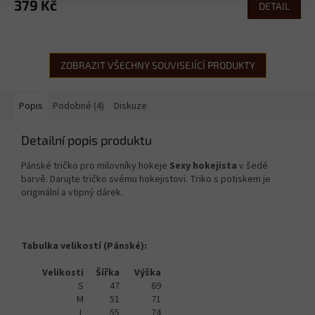
379 Kč
DETAIL
ZOBRAZIT VŠECHNY SOUVISEJÍCÍ PRODUKTY
Popis
Podobné (4)
Diskuze
Detailní popis produktu
Pánské tričko pro milovníky hokeje
Sexy hokejista
v šedé
barvě. Darujte tričko svému hokejistovi. Triko s potiskem je
originální a vtipný dárek.
Tabulka velikostí (Pánské):
Velikosti
Šířka
Výška
S
47
69
M
51
71
L
55
74