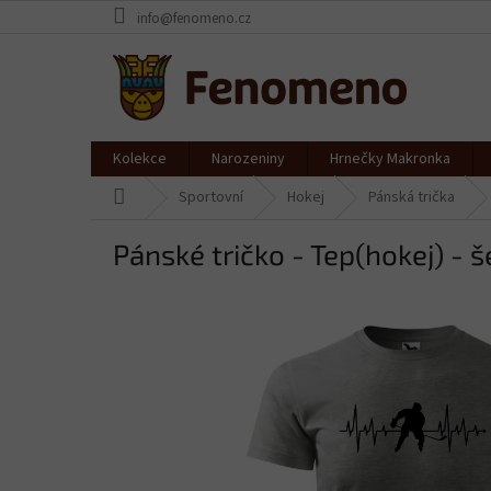
Přejít
info@fenomeno.cz
na
obsah
Kolekce
Narozeniny
Hrnečky Makronka
Domů
Sportovní
Hokej
Pánská trička
Pánské tričko - Tep(hokej) - 