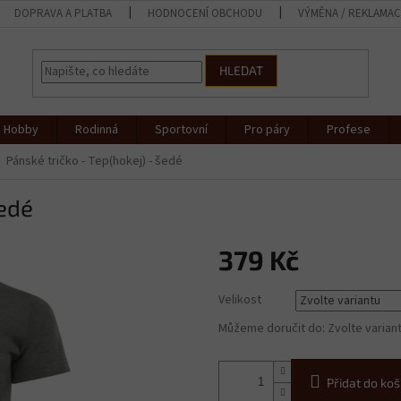
DOPRAVA A PLATBA
HODNOCENÍ OBCHODU
VÝMĚNA / REKLAMA
HLEDAT
Hobby
Rodinná
Sportovní
Pro páry
Profese
Pánské tričko - Tep(hokej) - šedé
šedé
379 Kč
Měrná
Velikost
cena:
Můžeme doručit do:
Zvolte varian
Přidat do koš