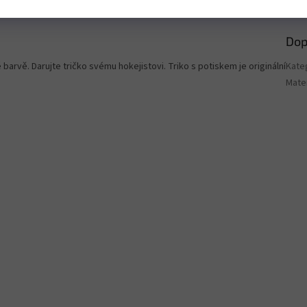
Dop
 barvě. Darujte tričko svému hokejistovi. Triko s potiskem je originální
Kate
Mater