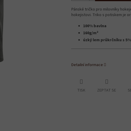
Pánské tričko pro milovníky hoke
hokejistovi. Triko s potiskem je or
100% bavlna
2
160g/m
úzký lem průkrčníku s 5%
Detailní informace
TISK
ZEPTAT SE
S