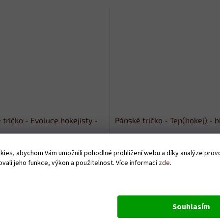
tričko - Evoluce hokejisty -
Pánské tričko - Tep(hokej) - b
Skladem
ies, abychom Vám umožnili pohodlné prohlížení webu a díky analýze pro
vali jeho funkce, výkon a použitelnost. Více informací
zde
.
Kč
379 Kč
DETAIL
D
Souhlasím