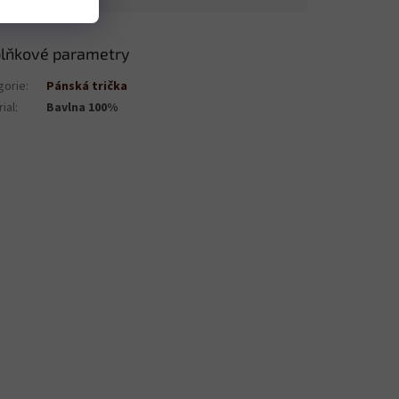
lňkové parametry
gorie
:
Pánská trička
ial
:
Bavlna 100%