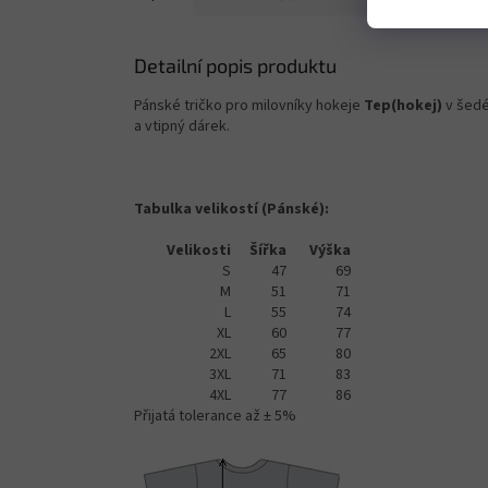
Detailní popis produktu
Pánské tričko pro milovníky hokeje
Tep(hokej)
v šedé
a vtipný dárek.
Tabulka velikostí (Pánské):
Velikosti
Šířka
Výška
S
47
69
M
51
71
L
55
74
XL
60
77
2XL
65
80
3XL
71
83
4XL
77
86
Přijatá tolerance až ± 5%