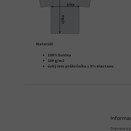
Materiál:
100% bavlna
160 g/m2
úzký lem průkrčníku s 5% elastanu
Z
á
p
a
t
Informac
í
Doprava a p