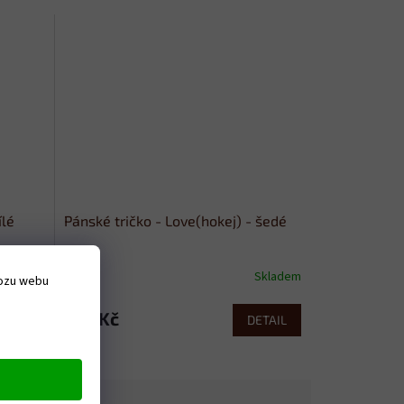
ílé
Pánské tričko - Love(hokej) - šedé
Skladem
Skladem
vozu webu
379 Kč
ETAIL
DETAIL