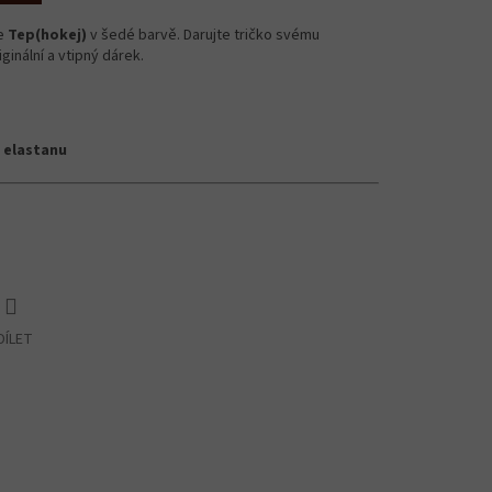
je
Tep(hokej)
v šedé barvě. Darujte tričko svému
iginální a vtipný dárek.
 elastanu
DÍLET