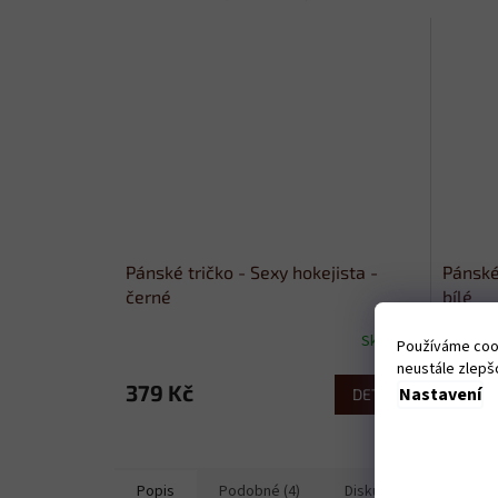
Pánské tričko - Sexy hokejista -
Pánské 
černé
bílé
Skladem
Používáme cook
neustále zlepšo
379 Kč
379 
Nastavení
DETAIL
Popis
Podobné (4)
Diskuze