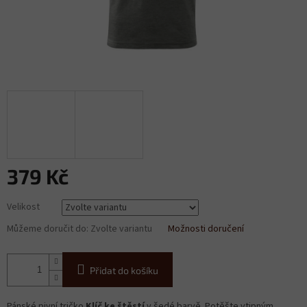
379 Kč
Měrná
Velikost
cena:
Můžeme doručit do:
Zvolte variantu
Možnosti doručení
Přidat do košíku
Pánské pivní tričko
Klíč ke štěstí
v šedé barvě. Potěšte vtipným