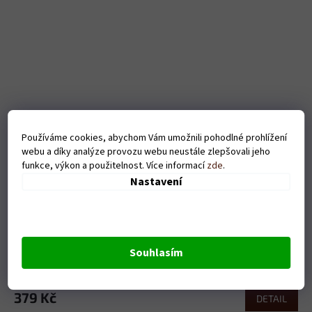
Používáme cookies, abychom Vám umožnili pohodlné prohlížení
webu a díky analýze provozu webu neustále zlepšovali jeho
funkce, výkon a použitelnost. Více informací
zde
.
Nastavení
Pánské tričko Když se ztratím nebo opiju - bílé
Souhlasím
Skladem
379 Kč
DETAIL