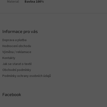
Material
:
Bavlna 100%
Z
á
p
a
Informace pro vás
t
Doprava a platba
í
Hodnocení obchodu
Výměna / reklamace
Kontakty
Jak se starat o textil
Obchodní podmínky
Podmínky ochrany osobních údajů
Facebook