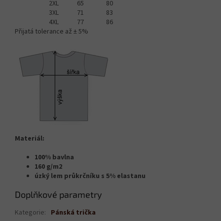
2XL
65
80
3XL
71
83
4XL
77
86
Přijatá tolerance až ± 5%
Materiál:
100% bavlna
160 g/m2
úzký lem průkrčníku s 5% elastanu
Doplňkové parametry
Kategorie
:
Pánská trička