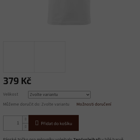
379 Kč
Měrná
Velikost
cena:
Můžeme doručit do:
Zvolte variantu
Možnosti doručení
Přidat do košíku
Pánské tričko pro milovníky volejbalu
Tep(volejbal)
v bílé barvě.