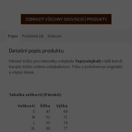
ZOBRAZIT VŠECHNY SOUVISEJÍCÍ PRODUKTY
Popis
Podobné (4)
Diskuze
Detailní popis produktu
Pánské tričko pro milovníky volejbalu
Tep(volejbal)
v bílé barvě.
Darujte tričko svému volejbalistovi. Triko s potiskem je originální
a vtipný dárek.
Tabulka velikostí (Pánské):
Velikosti
Šířka
Výška
S
47
69
M
51
71
L
55
74
XL
60
77