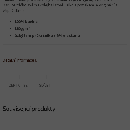
Darujte tričko svému volejbalistovi. Triko s potiskem je originální a
vtipný dárek.
100% bavlna
2
160g/m
úzký lem průkrčníku s 5% elastanu
Detailní informace
ZEPTAT SE
SDÍLET
Související produkty