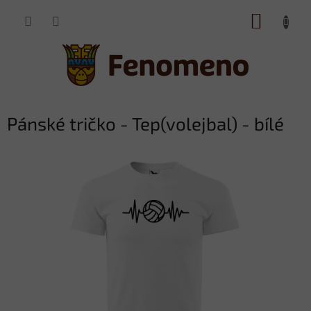
Přejít
NÁKUP
na
obsah
KOŠÍK
Pánské tričko - Tep(volejbal) - bílé