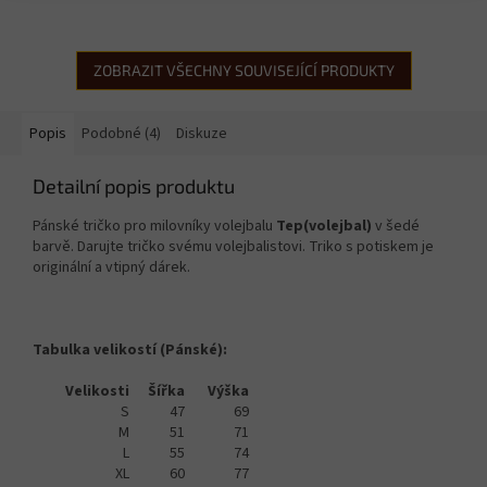
ZOBRAZIT VŠECHNY SOUVISEJÍCÍ PRODUKTY
Popis
Podobné (4)
Diskuze
Detailní popis produktu
Pánské tričko pro milovníky volejbalu
Tep(volejbal)
v šedé
barvě. Darujte tričko svému volejbalistovi. Triko s potiskem je
originální a vtipný dárek.
Tabulka velikostí (Pánské):
Velikosti
Šířka
Výška
S
47
69
M
51
71
L
55
74
XL
60
77