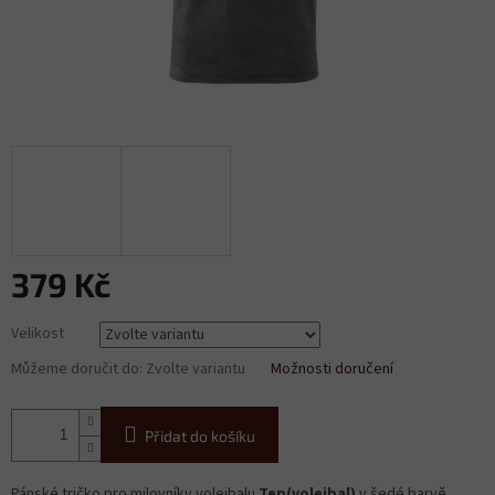
379 Kč
Měrná
Velikost
cena:
Můžeme doručit do:
Zvolte variantu
Možnosti doručení
Přidat do košíku
Pánské tričko pro milovníky volejbalu
Tep(volejbal)
v šedé barvě.