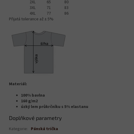
2XL
65
80
3XL
71
83
4XL
77
86
Přijatá tolerance až ± 5%
Materiál:
100% bavlna
160 g/m2
úzký lem průkrčníku s 5% elastanu
Doplňkové parametry
Kategorie
:
Pánská trička