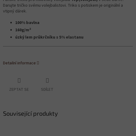
Darujte tričko svému volejbalistovi. Triko s potiskem je originální a
vtipný dárek.
100% bavlna
2
160g/m
úzký lem průkrčníku s 5% elastanu
Detailní informace
ZEPTAT SE
SDÍLET
Související produkty