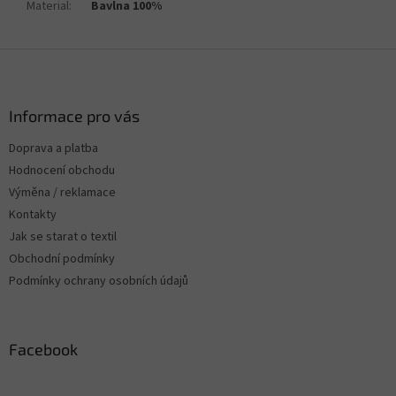
Material
:
Bavlna 100%
Z
á
p
a
Informace pro vás
t
Doprava a platba
í
Hodnocení obchodu
Výměna / reklamace
Kontakty
Jak se starat o textil
Obchodní podmínky
Podmínky ochrany osobních údajů
Facebook