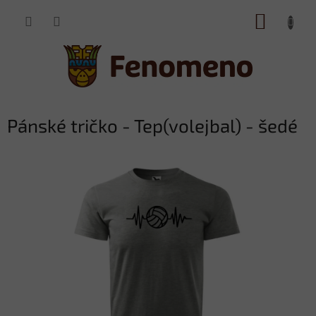
Přejít
NÁKUP
na
obsah
KOŠÍK
Pánské tričko - Tep(volejbal) - šedé