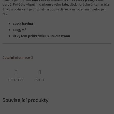
barvě. Potěšte vtipným dárkem svého tátu, dědu, bráchu či kamaráda.
Triko s potiskem je originální a vtipný dárek k narozeninám nebo jen
tak.
100% bavlna
2
160g/m
úzký lem průkrčníku s 5% elastanu
Detailní informace
ZEPTAT SE
SDÍLET
Související produkty