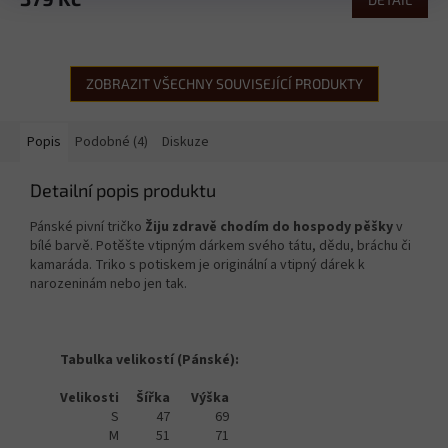
ZOBRAZIT VŠECHNY SOUVISEJÍCÍ PRODUKTY
Popis
Podobné (4)
Diskuze
Detailní popis produktu
Pánské pivní tričko
Žiju zdravě chodím do hospody pěšky
v
bílé barvě. Potěšte vtipným dárkem svého tátu, dědu, bráchu či
kamaráda. Triko s potiskem je originální a vtipný dárek k
narozeninám nebo jen tak.
Tabulka velikostí (Pánské):
Velikosti
Šířka
Výška
S
47
69
M
51
71