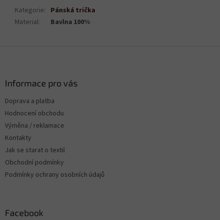
Kategorie
:
Pánská trička
Material
:
Bavlna 100%
Z
á
p
a
Informace pro vás
t
Doprava a platba
í
Hodnocení obchodu
Výměna / reklamace
Kontakty
Jak se starat o textil
Obchodní podmínky
Podmínky ochrany osobních údajů
Facebook