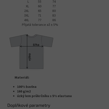
L
55
74
XL
60
77
2XL
65
80
3XL
71
83
4XL
77
86
Přijatá tolerance až ± 5%
Materiál:
100% bavlna
160 g/m2
úzký lem průkrčníku s 5% elastanu
Doplňkové parametry