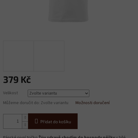
379 Kč
Měrná
Velikost
cena:
Můžeme doručit do:
Zvolte variantu
Možnosti doručení
Přidat do košíku
Pánské pivní tričko
Žiju zdravě chodím do hospody pěšky
v bílé