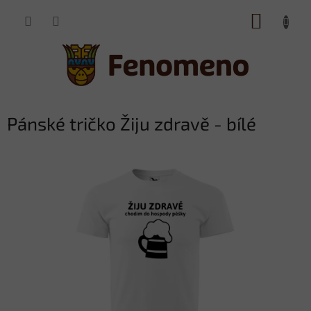
Přejít
NÁKUP
na
obsah
KOŠÍK
Pánské tričko Žiju zdravě - bílé